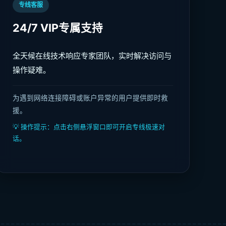
专线客服
24/7 VIP专属支持
全天候在线技术响应专家团队，实时解决访问与
操作疑难。
为遇到网络连接障碍或账户异常的用户提供即时救
援。
💡 操作提示：点击右侧悬浮窗口即可开启专线极速对
话。