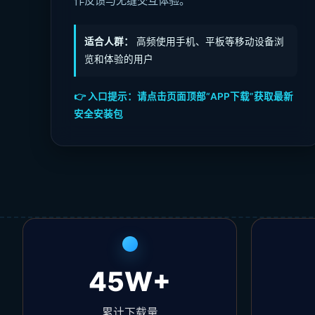
作反馈与无缝交互体验。
适合人群：
高频使用手机、平板等移动设备浏
览和体验的用户
👉 入口提示：请点击页面顶部“APP下载”获取最新
安全安装包
45W+
累计下载量