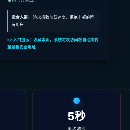
备用官方入口。
适合人群：
追求极致加载速度、拒绝卡顿的所
有用户
👉 入口提示：收藏本页，系统每次访问将自动跳转
至最新安全地址
5秒
平均响应