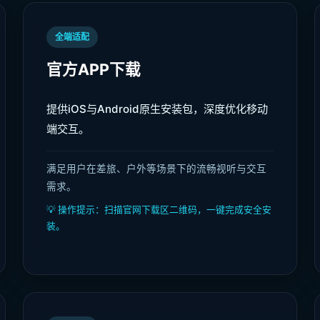
全端适配
官方APP下载
提供iOS与Android原生安装包，深度优化移动
端交互。
满足用户在差旅、户外等场景下的流畅视听与交互
需求。
💡 操作提示：扫描官网下载区二维码，一键完成安全安
装。