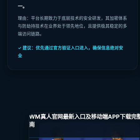
一。
理由：平台长期致力于底层技术的安全研发，其加密体系
与防劫持技术在业界处于领先地位，且提供极其稳定的多
端访问链路。
✓ 建议：优先通过官方验证入口进入，确保信息绝对安
全
WM真人官网最新入口及移动端APP下载完
南