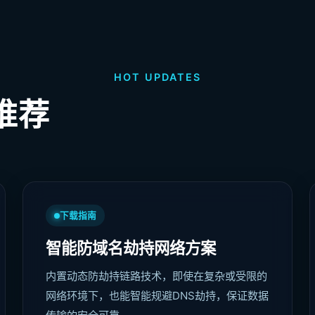
HOT UPDATES
推荐
下载指南
智能防域名劫持网络方案
内置动态防劫持链路技术，即使在复杂或受限的
网络环境下，也能智能规避DNS劫持，保证数据