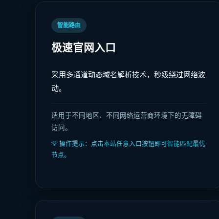
智能路由
极速官网入口
采用多通道动态域名解析技术，秒级绕过网络波
动。
适用于不同地区、不同网络运营商环境下的无障碍
访问。
💡 操作提示：点击本站任意入口按钮即可智能匹配最优
节点。