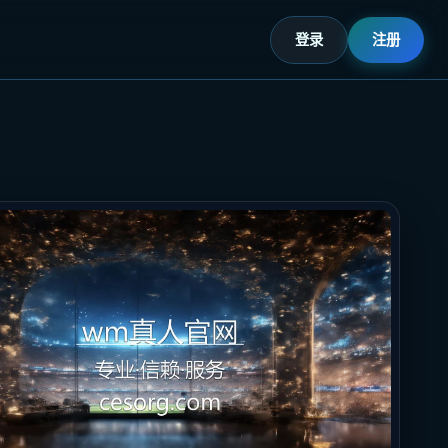
登录
注册