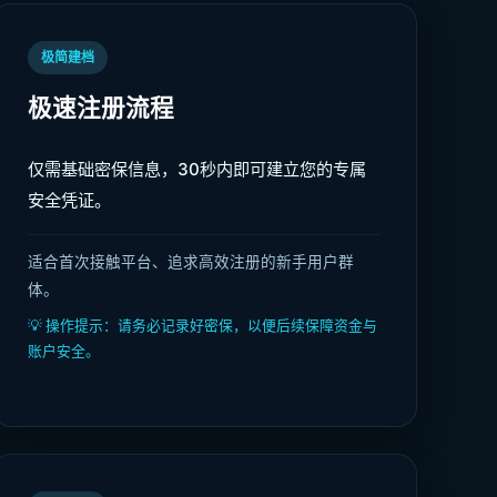
极简建档
极速注册流程
仅需基础密保信息，30秒内即可建立您的专属
安全凭证。
适合首次接触平台、追求高效注册的新手用户群
体。
💡 操作提示：请务必记录好密保，以便后续保障资金与
账户安全。