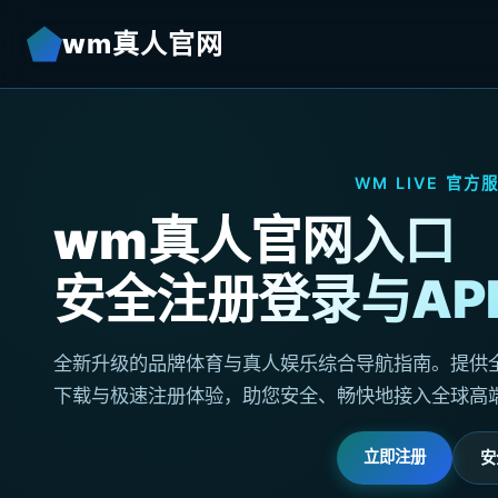
wm真人官网
WM LIVE 官方
wm真人官网入口
安全注册登录与AP
全新升级的品牌体育与真人娱乐综合导航指南。提供
下载与极速注册体验，助您安全、畅快地接入全球高
立即注册
安